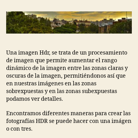
un
la
la
HDR
entrada
entrada
con
tres
fotog
en
Phot
Una imagen Hdr, se trata de un procesamiento
de imagen que permite aumentar el rango
dinámico de la imagen entre las zonas claras y
oscuras de la imagen, permitiéndonos así que
en nuestras imágenes en las zonas
sobrexpuestas y en las zonas subexpuestas
podamos ver detalles.
Encontramos diferentes maneras para crear las
fotografías HDR se puede hacer con una imágen
o con tres.