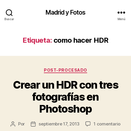
Madrid y Fotos
Buscar
Menú
Etiqueta:
como hacer HDR
Categorías
POST-PROCESADO
Crear un HDR con tres
fotografías en
Photoshop
en
Por
septiembre 17, 2013
1 comentario
Autor
Fecha
Crea
de
de