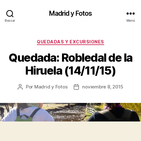
Madrid y Fotos
Buscar
Menú
Categorías
QUEDADAS Y EXCURSIONES
Quedada: Robledal de la
Hiruela (14/11/15)
Por
Madrid y Fotos
noviembre 8, 2015
Autor
Fecha
de
de
la
la
entrada
entrada