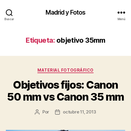
Madrid y Fotos
Buscar
Menú
Etiqueta:
objetivo 35mm
Categorías
MATERIAL FOTOGRÁFICO
Objetivos fijos: Canon
50 mm vs Canon 35 mm
Por
octubre 11, 2013
Autor
Fecha
de
de
la
la