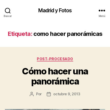
Madrid y Fotos
Buscar
Menú
Etiqueta:
como hacer panorámicas
Categorías
POST-PROCESADO
Cómo hacer una
panorámica
Por
octubre 9, 2013
Autor
Fecha
de
de
la
la