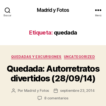
Madrid y Fotos
Buscar
Menú
Etiqueta:
quedada
Categorías
QUEDADAS Y EXCURSIONES
UNCATEGORIZED
Quedada: Autorretratos
divertidos (28/09/14)
Por
Madrid y Fotos
septiembre 23, 2014
Autor
Fecha
de
de
en
8 comentarios
la
la
Quedada: