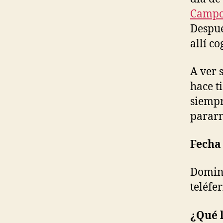
Camp
Despué
allí co
A ver 
hace t
siempr
parar
Fecha 
Doming
teléfe
¿Qué 