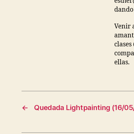
esther
dando 
Venir 
amante
clases
compar
ellas.
←
Quedada Lightpainting (16/05