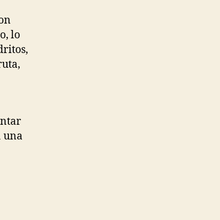
con
o, lo
ritos,
ruta,
ontar
n una