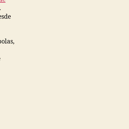
.
esde
olas,
e