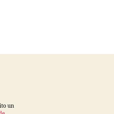
ito un
 de