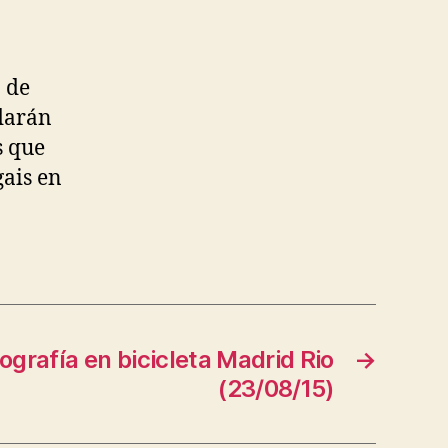
 de
 darán
s que
gais en
grafía en bicicleta Madrid Rio
→
(23/08/15)