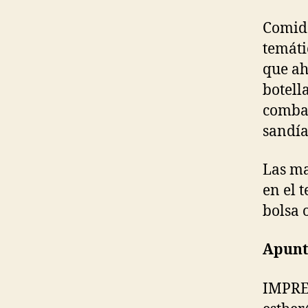
Comida
temáti
que ah
botell
comba 
sandía
Las ma
en el 
bolsa 
Apunt
IMPRE