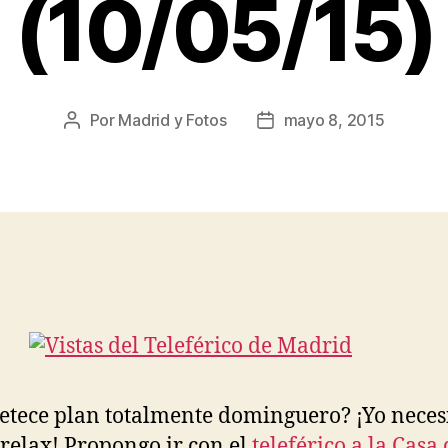
(10/05/15)
Por
Madrid y Fotos
mayo 8, 2015
Autor
Fecha
de
de
la
la
entrada
entrada
etece plan totalmente dominguero? ¡Yo neces
 relax! Propongo ir con el
teleférico a la Casa